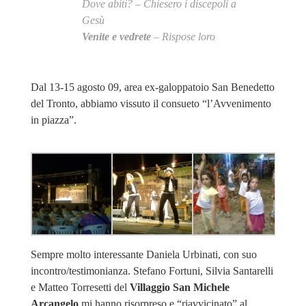
Dove abiti? – Chiesero i discepoli a
Gesù
Venite e vedrete
– Rispose loro
Dal 13-15 agosto 09, area ex-galoppatoio San Benedetto
del Tronto, abbiamo vissuto il consueto “l’Avvenimento
in piazza”.
Sempre molto interessante Daniela Urbinati, con suo
incontro/testimonianza. Stefano Fortuni, Silvia Santarelli
e Matteo Torresetti del
Villaggio San Michele
Arcangelo
mi hanno risorpreso e “riavvicinato” al