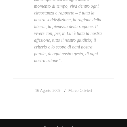
momento di tempo, viva dentro ogni
circostanza e rapporto – è tutta la
nostra soddisfazione, la ragione della
libertà, la pienezza della ragione. Il
vivere con, per, in Lui è tutta la nostra
affezione, tutto il nostro giudizio; il
criterio e lo scopo di ogni nostra
parola, di ogni nostro gesto, di ogni
nostra azione”.
16 Agosto 2009
Marco Olivieri