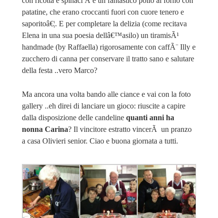
con ricotta e spinaci Â e un fantastico pollo al forno con
patatine, che erano croccanti fuori con cuore tenero e
saporitoâ€¦. E per completare la delizia (come recitava
Elena in una sua poesia dellâ€™asilo) un tiramisÃ¹
handmade (by Raffaella) rigorosamente con caffÃ¨ Illy e
zucchero di canna per conservare il tratto sano e salutare
della festa ..vero Marco?
Ma ancora una volta bando alle ciance e vai con la foto
gallery ..eh direi di lanciare un gioco: riuscite a capire
dalla disposizione delle candeline
quanti anni ha
nonna Carina
? Il vincitore estratto vincerÃ un pranzo
a casa Olivieri senior. Ciao e buona giornata a tutti.