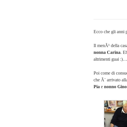
Ecco che gli anni
Il menÃ¹ della cas
nonna Carina
. E
altrimenti guai :)
Poi come di consue
che Ã¨ arrivato all
Pia
e
nonno Gino