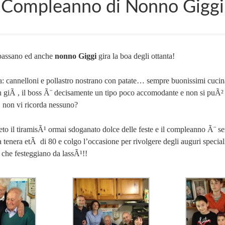
Compleanno di Nonno Giggi
 passano ed anche
nonno Giggi
gira la boa degli ottanta!
a: cannelloni e pollastro nostrano con patate… sempre buonissimi cucina
h giÃ , il boss Ã¨ decisamente un tipo poco accomodante e non si puÃ² 
… non vi ricorda nessuno?
to il tiramisÃ¹ ormai sdoganato dolce delle feste e il compleanno Ã¨ ser
a tenera etÃ di 80 e colgo l’occasione per rivolgere degli auguri special
che festeggiano da lassÃ¹!!