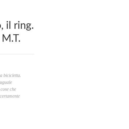
il ring.
 M.T.
 bicicletta.
 uguale
o cose che
 certamente