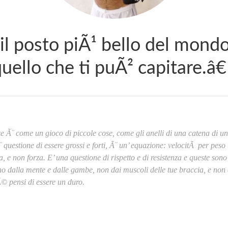
l posto piÃ¹ bello del mondo, 
quello che ti puÃ² capitare.â€
e Ã¨ come un gioco di piccole cose, come gli anelli di una catena di una
 questione di essere grossi e forti, Ã¨ un’ equazione: velocitÃ per peso
a, e non forza. E’ una questione di rispetto e di resistenza e queste son
o dalla mente e dalle gambe, non dai muscoli delle tue braccia, e non
© pensi di essere un duro.