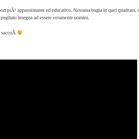
ort piÃ¹ appassionante ed educativo. Nessuna bugia in quel quadrato, 
 il pugilato insegna ad essere veramente uomini.
al saccoÂ