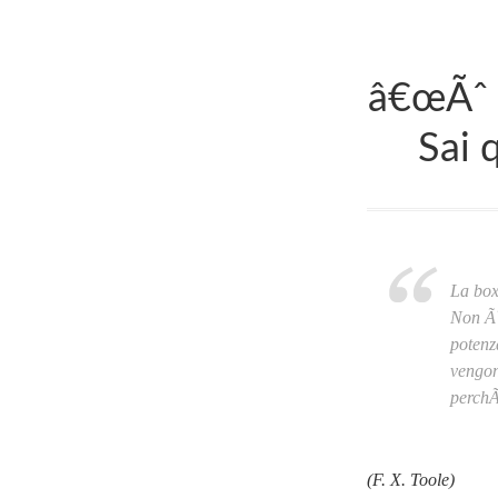
â€œÃˆ i
Sai 
La box
Non Ã¨
potenz
vengon
perchÃ
(F. X. Toole)