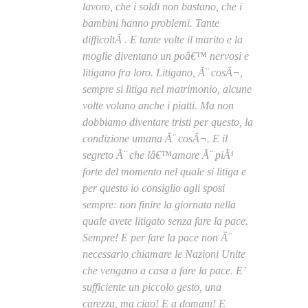
lavoro, che i soldi non bastano, che i
bambini hanno problemi. Tante
difficoltÃ . E tante volte il marito e la
moglie diventano un poâ€™ nervosi e
litigano fra loro. Litigano, Ã¨ cosÃ¬,
sempre si litiga nel matrimonio, alcune
volte volano anche i piatti. Ma non
dobbiamo diventare tristi per questo, la
condizione umana Ã¨ cosÃ¬. E il
segreto Ã¨ che lâ€™amore Ã¨ piÃ¹
forte del momento nel quale si litiga e
per questo io consiglio agli sposi
sempre: non finire la giornata nella
quale avete litigato senza fare la pace.
Sempre! E per fare la pace non Ã¨
necessario chiamare le Nazioni Unite
che vengano a casa a fare la pace. E’
sufficiente un piccolo gesto, una
carezza, ma ciao! E a domani! E