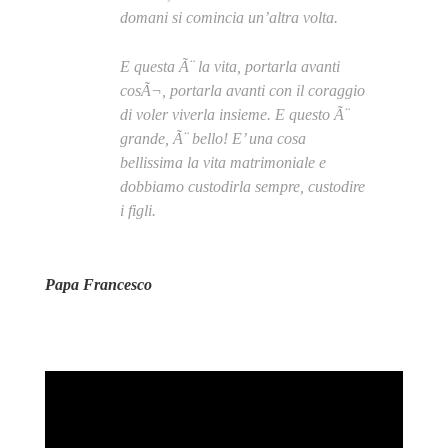
domani si comincia un’altra volta.
E questa Ã¨ la vita, portarla avanti
cosÃ¬, portarla avanti con il coraggio
di voler viverla insieme. E questo Ã¨
grande, Ã¨ bello! E’ una cosa
bellissima la vita matrimoniale e
dobbiamo custodirla sempre, custodire
i figli.
Papa Francesco