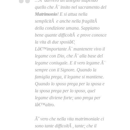
…Ãˆ davvero un disegno stupendo
quello che Ã¨ insito nel sacramento del
Matrimonio
! E si attua nella
semplicitÃ e anche nella fragilitÃ
della condizione umana. Sappiamo
bene quante difficoltÃ e prove conosce
la vita di due sposiâ€¦
Lâ€™importante Ã¨ mantenere vivo il
legame con Dio, che Ã¨ alla base del
legame coniugale. E il vero legame Ã¨
sempre con il Signore. Quando la
famiglia prega, il legame si mantiene.
Quando lo sposo prega per la sposa e
la sposa prega per lo sposo, quel
legame diviene forte; uno prega per
lâ€™altro.
Ãˆ vero che nella vita matrimoniale ci
sono tante difficoltÃ , tante; che il