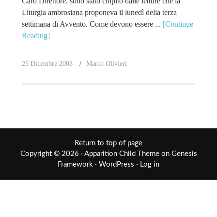
Caro Direttore, sono stato colpito dalle letture che la
Liturgia ambrosiana proponeva il lunedì della terza
settimana di Avvento. Come devono essere ...
[Continue
Reading]
25 Dicembre 2008
Marco Olivieri
Return to top of page
Copyright © 2026 ·
Apparition Child Theme
on
Genesis
Framework
·
WordPress
·
Log in