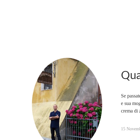
MARCO_OLIVERI
Qua
Se passat
e sua mog
crema di z
15 Novem