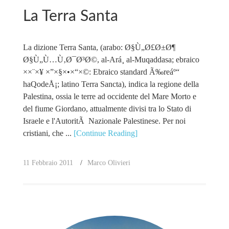
La Terra Santa
La dizione Terra Santa, (arabo: Ø§Ù„Ø£Ø±Ø¶
Ø§Ù„Ù…Ù‚Ø¯Ø³Ø©, al-Ará¸ al-Muqaddasa; ebraico
××¨×¥ ×”×§×•×“×©: Ebraico standard Ã‰reáº“
haQodeÅ¡; latino Terra Sancta), indica la regione della
Palestina, ossia le terre ad occidente del Mare Morto e
del fiume Giordano, attualmente divisi tra lo Stato di
Israele e l'AutoritÃ Nazionale Palestinese. Per noi
cristiani, che ...
[Continue Reading]
11 Febbraio 2011
Marco Olivieri